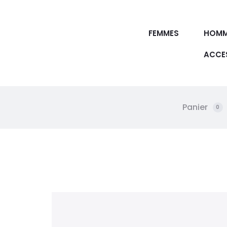
FEMMES
HOMM
ACCE
Panier
0
W
i