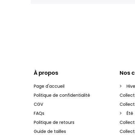
s
h
l
i
s
t
À propos
Nos c
Page d'accueil
Hive
Politique de confidentialité
Collec
CGV
Collec
FAQs
Été
Politique de retours
Collec
Guide de tailles
Collec