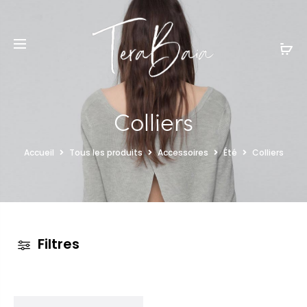
Colliers
Accueil
Tous les produits
Accessoires
Été
Colliers
Filtres