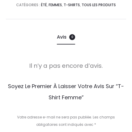
CATÉGORIES :
ÉTÉ
,
FEMMES
,
T-SHIRTS
,
TOUS LES PRODUITS
Avis
0
Il n’y a pas encore d’avis.
A
Soyez Le Premier À Laisser Votre Avis Sur “t-
v
Shirt Femme”
i
s
Votre adresse e-mail ne sera pas publiée.
Les champs
obligatoires sont indiqués avec
*