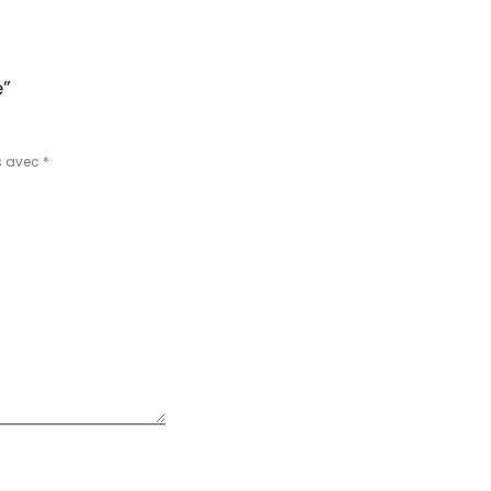
é”
s avec
*