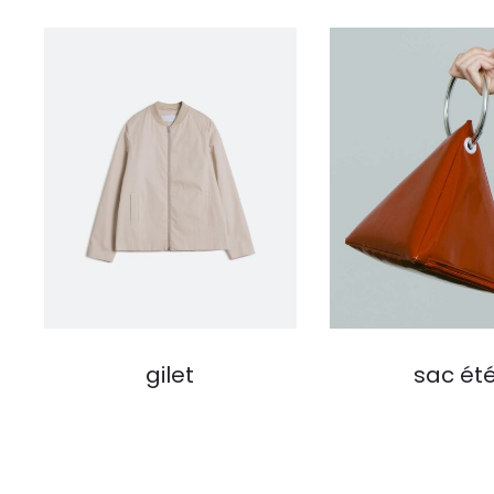
gilet
sac ét