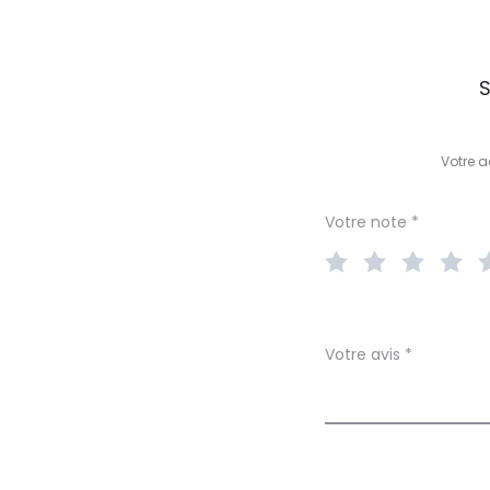
A
S
v
i
Votre a
s
Votre note
*
Votre avis
*