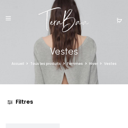
Vestes
Accueil
Tous les produits
Femmes
Hiver
Vestes
Filtres