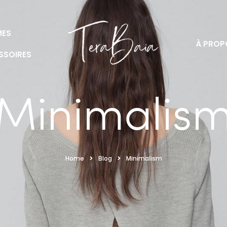
ES
À PROP
SSOIRES
Minimalis
Home
Blog
Minimalism