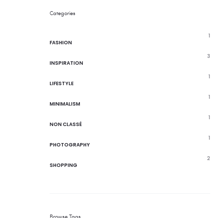
Categories
1
FASHION
3
INSPIRATION
1
LIFESTYLE
1
MINIMALISM
1
NON CLASSÉ
1
PHOTOGRAPHY
2
SHOPPING
Browse Tags