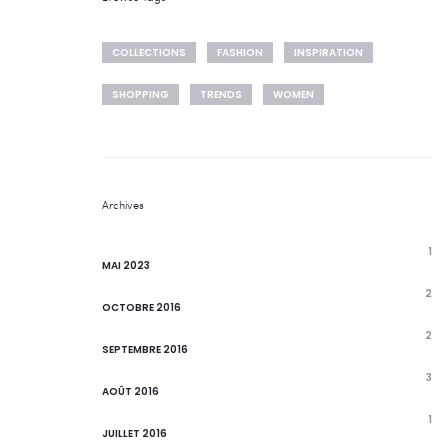
COLLECTIONS
FASHION
INSPIRATION
SHOPPING
TRENDS
WOMEN
Archives
1
MAI 2023
2
OCTOBRE 2016
2
SEPTEMBRE 2016
3
AOÛT 2016
1
JUILLET 2016